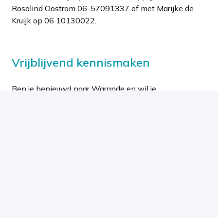
Rosalind Oostrom 06-57091337 of met Marijke de
Kruijk op 06 10130022.
Vrijblijvend kennismaken
Ben je benieuwd naar Warande en wil je
kennismaken met onze Adviseurs werving en
selectie? Je bent van harte welkom tijdens onze
inloopochtend op de eerste woensdag van de
maand
, van
10.00 tot 12.00 uur
, op
locatie
Bovenwegen
in Zeist
.
Daarnaast organiseren we regelmatig open dagen,
houd daarom onze social media in de gaten.
Op locatie