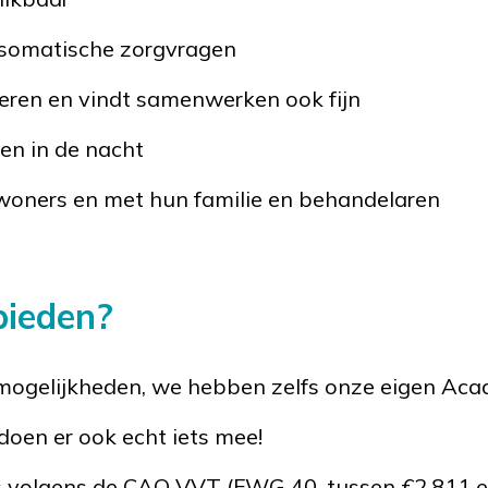
 somatische zorgvragen
oneren en vindt samenwerken ook fijn
ken in de nacht
ewoners en met hun familie en behandelaren
bieden?
mogelijkheden, we hebben zelfs onze eigen Ac
 doen er ook echt iets mee!
is volgens de CAO VVT (FWG 40, tussen €2.811 e