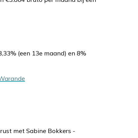
 8,33% (een 13e maand) en 8%
j Warande
erust met Sabine Bokkers -