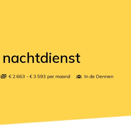
 nachtdienst
€ 2.663 - € 3.593 per maand
In de Dennen